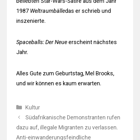
beliebten Star-Wars-Satire aus dem Jahr
1987
Weltraumbälle
das er schrieb und
inszenierte.
Spaceballs: Der Neue
erscheint nächstes
Jahr.
Alles Gute zum Geburtstag, Mel Brooks,
und wir können es kaum erwarten.
Kategorien
Kultur
Südafrikanische Demonstranten rufen
dazu auf, illegale Migranten zu verlassen.
Anti-einwanderungsfeindliche