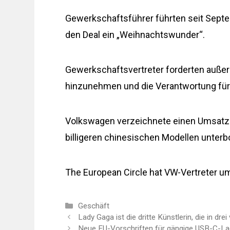
Gewerkschaftsführer führten seit Sept
den Deal ein „Weihnachtswunder“.
Gewerkschaftsvertreter forderten auße
hinzunehmen und die Verantwortung f
Volkswagen verzeichnete einen Umsatzrü
billigeren chinesischen Modellen unter
The European Circle hat VW-Vertreter 
Kategorien
Geschäft
Lady Gaga ist die dritte Künstlerin, die in 
Neue EU-Vorschriften für gängige USB-C-Lade