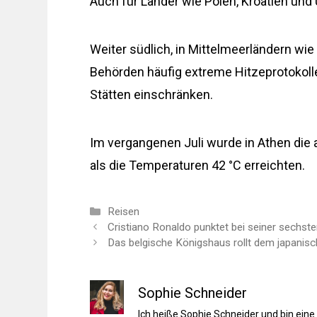
Auch für Länder wie Polen, Kroatien un
Weiter südlich, in Mittelmeerländern wie 
Behörden häufig extreme Hitzeprotokolle
Stätten einschränken.
Im vergangenen Juli wurde in Athen die 
als die Temperaturen 42 °C erreichten.
Kategorien
Reisen
Cristiano Ronaldo punktet bei seiner sechst
Das belgische Königshaus rollt dem japanisc
Sophie Schneider
Ich heiße Sophie Schneider und bin eine