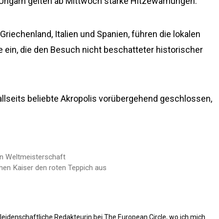
d Ungarn gelten ab Mittwoch starke Hitzewarnungen.
Griechenland, Italien und Spanien, führen die lokalen
 ein, die den Besuch nicht beschatteter historischer
allseits beliebte Akropolis vorübergehend geschlossen,
en Weltmeisterschaft
hen Kaiser den roten Teppich aus
 leidenschaftliche Redakteurin bei The European Circle, wo ich mich