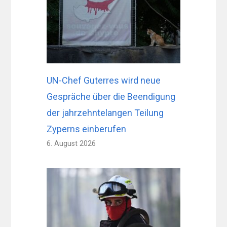
UN-Chef Guterres wird neue
Gespräche über die Beendigung
der jahrzehntelangen Teilung
Zyperns einberufen
6. August 2026