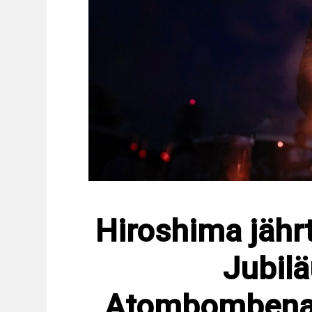
Hiroshima jährt
Jubilä
Atombombenan