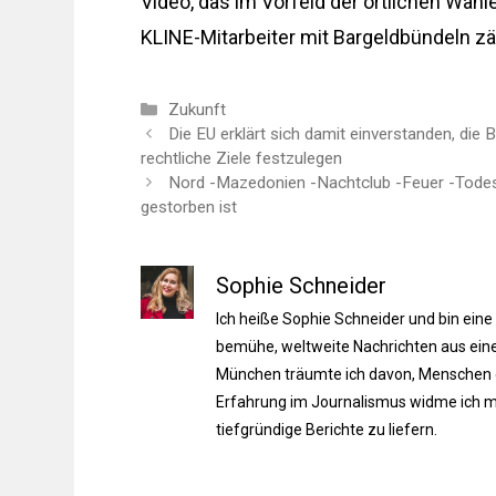
Video, das im Vorfeld der örtlichen Wah
KLINE-Mitarbeiter mit Bargeldbündeln zä
Kategorien
Zukunft
Die EU erklärt sich damit einverstanden, die 
rechtliche Ziele festzulegen
Nord -Mazedonien -Nachtclub -Feuer -Todes
gestorben ist
Sophie Schneider
Ich heiße Sophie Schneider und bin eine
bemühe, weltweite Nachrichten aus einer
München träumte ich davon, Menschen du
Erfahrung im Journalismus widme ich m
tiefgründige Berichte zu liefern.