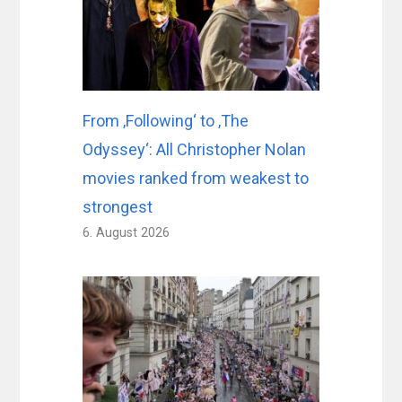
From ‚Following‘ to ‚The
Odyssey‘: All Christopher Nolan
movies ranked from weakest to
strongest
6. August 2026