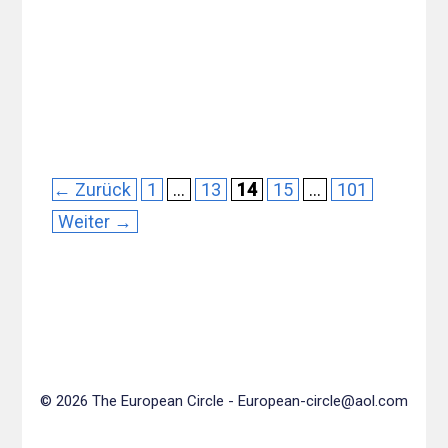
Seite
Seite
Seite
Seite
Seite
←
Zurück
1
…
13
14
15
…
101
Weiter
→
© 2026 The European Circle -
European-circle@aol.com