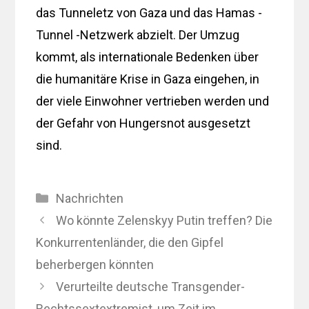
das Tunneletz von Gaza und das Hamas -
Tunnel -Netzwerk abzielt. Der Umzug
kommt, als internationale Bedenken über
die humanitäre Krise in Gaza eingehen, in
der viele Einwohner vertrieben werden und
der Gefahr von Hungersnot ausgesetzt
sind.
Kategorien
Nachrichten
Wo könnte Zelenskyy Putin treffen? Die
Konkurrentenländer, die den Gipfel
beherbergen könnten
Verurteilte deutsche Transgender-
Rechtssextextremist, um Zeit im