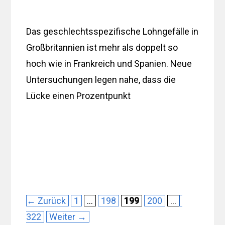
Das geschlechtsspezifische Lohngefälle in
Großbritannien ist mehr als doppelt so
hoch wie in Frankreich und Spanien. Neue
Untersuchungen legen nahe, dass die
Lücke einen Prozentpunkt
Seite
Seite
Seite
Seite
Seite
←
Zurück
1
…
198
199
200
…
322
Weiter
→