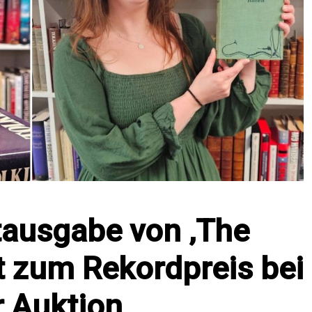
tausgabe von ‚The
t zum Rekordpreis bei
r Auktion