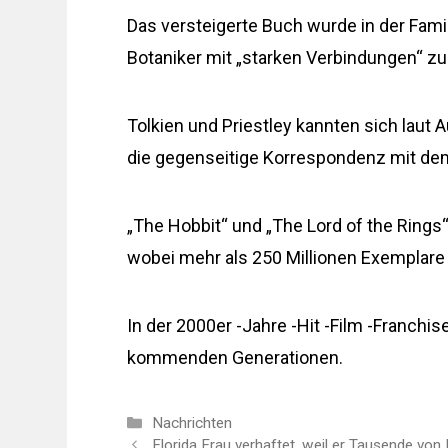
Das versteigerte Buch wurde in der Fami
Botaniker mit „starken Verbindungen“ zu
Tolkien und Priestley kannten sich lau
die gegenseitige Korrespondenz mit dem
„The Hobbit“ und „The Lord of the Rings“
wobei mehr als 250 Millionen Exemplare
In der 2000er -Jahre -Hit -Film -Franchis
kommenden Generationen.
Kategorien
Nachrichten
Florida Frau verhaftet, weil er Tausende von P