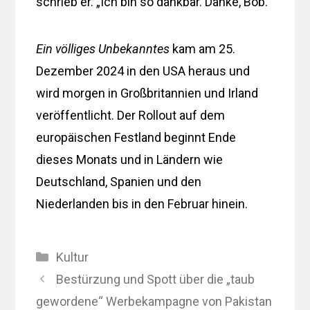
schrieb er. „Ich bin so dankbar. Danke, Bob.“
Ein völliges Unbekanntes
kam am 25.
Dezember 2024 in den USA heraus und
wird morgen in Großbritannien und Irland
veröffentlicht. Der Rollout auf dem
europäischen Festland beginnt Ende
dieses Monats und in Ländern wie
Deutschland, Spanien und den
Niederlanden bis in den Februar hinein.
Kategorien
Kultur
Bestürzung und Spott über die „taub
gewordene“ Werbekampagne von Pakistan