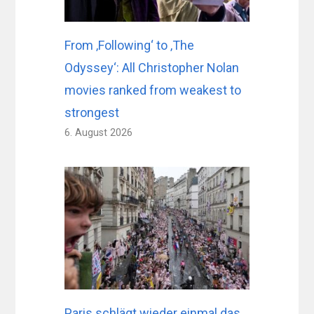
From ‚Following‘ to ‚The
Odyssey‘: All Christopher Nolan
movies ranked from weakest to
strongest
6. August 2026
Paris schlägt wieder einmal das