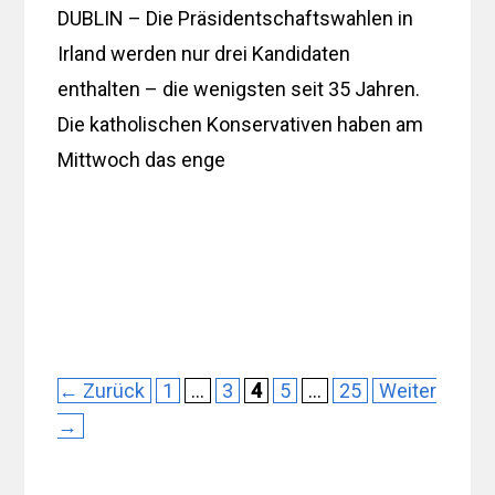
DUBLIN – Die Präsidentschaftswahlen in
Irland werden nur drei Kandidaten
enthalten – die wenigsten seit 35 Jahren.
Die katholischen Konservativen haben am
Mittwoch das enge
Seite
Seite
Seite
Seite
Seite
←
Zurück
1
…
3
4
5
…
25
Weiter
→