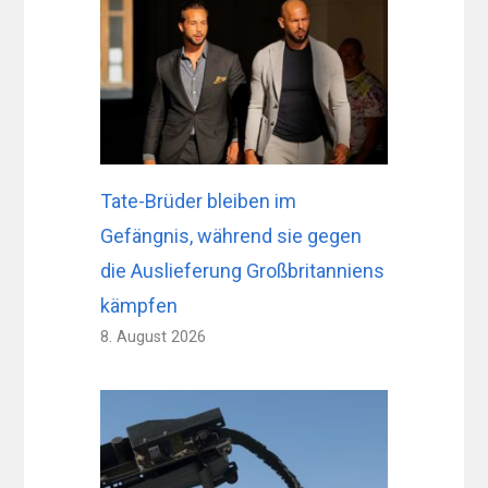
Tate-Brüder bleiben im
Gefängnis, während sie gegen
die Auslieferung Großbritanniens
kämpfen
8. August 2026