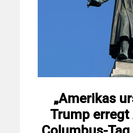
„Amerikas ur
Trump erregt 
Columbus-Tag z