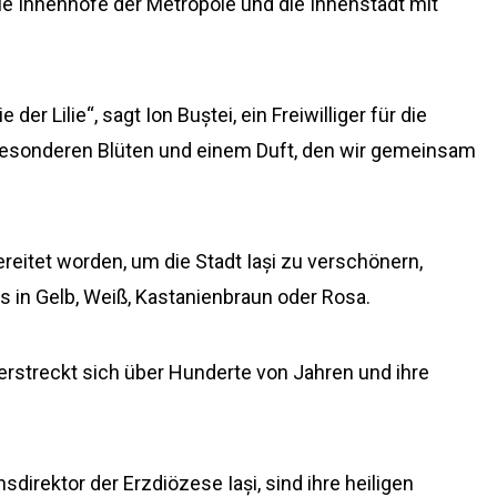
ie Innenhöfe der Metropole und die Innenstadt mit
er Lilie“, sagt Ion Buștei, ein Freiwilliger für die
t besonderen Blüten und einem Duft, den wir gemeinsam
eitet worden, um die Stadt Iași zu verschönern,
es in Gelb, Weiß, Kastanienbraun oder Rosa.
erstreckt sich über Hunderte von Jahren und ihre
direktor der Erzdiözese Iași, sind ihre heiligen