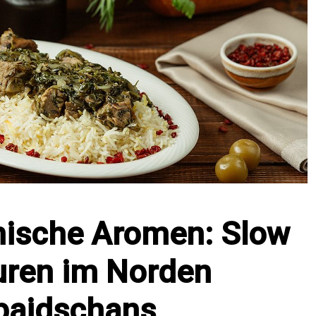
nische Aromen: Slow
uren im Norden
baidschans