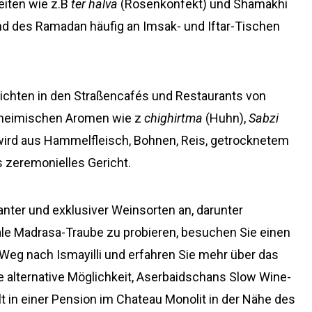
eiten wie z.B
ter halva
(Rosenkonfekt) und Shamakhi
rend des Ramadan häufig an Imsak- und Iftar-Tischen
richten in den Straßencafés und Restaurants von
inheimischen Aromen wie z
chighirtma
(Huhn),
Sabzi
 wird aus Hammelfleisch, Bohnen, Reis, getrocknetem
ls zeremonielles Gericht.
nter und exklusiver Weinsorten an, darunter
ale Madrasa-Traube zu probieren, besuchen Sie einen
Weg nach Ismayilli und erfahren Sie mehr über das
e alternative Möglichkeit, Aserbaidschans Slow Wine-
t in einer Pension im Chateau Monolit in der Nähe des