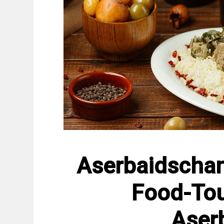
Aserbaidscha
Food-To
Aser