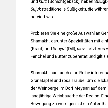
und
kurz
(Schichtgebäck), neben Süßigk
Sujuk
(traditionelle Süßigkeit), die wäh
serviert wird.
Probieren Sie eine große Auswahl an Ge
Shamakhi, darunter Spezialitäten mit e
(Kraut) und
Shuyut
(Dill),
plov
. Letzteres
Fenchel und Butter zubereitet und gilt a
Shamakhi baut auch eine Reihe interessa
Granatapfel und rosa Traube. Um die lok
der Weinberge im Dorf Meysari auf dem 
langjährige Weinbauerbe der Region. Ein
Bewegung zu würdigen, ist ein Aufenthal