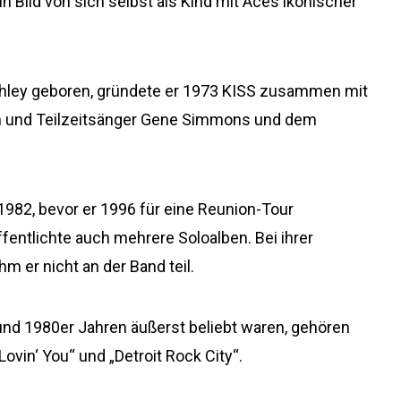
 Bild von sich selbst als Kind mit Aces ikonischer
rehley geboren, gründete er 1973 KISS zusammen mit
n und Teilzeitsänger Gene Simmons und dem
1982, bevor er 1996 für eine Reunion-Tour
ffentlichte auch mehrere Soloalben. Bei ihrer
 er nicht an der Band teil.
 und 1980er Jahren äußerst beliebt waren, gehören
Lovin‘ You“ und „Detroit Rock City“.