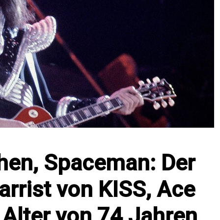
hen, Spaceman: Der
rrist von KISS, Ace
m Alter von 74 Jahren