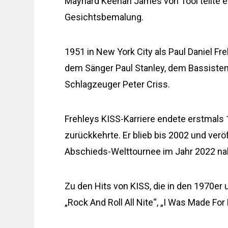
Maynard Keenan James von Tool teilte ein
Gesichtsbemalung.
1951 in New York City als Paul Daniel F
dem Sänger Paul Stanley, dem Bassiste
Schlagzeuger Peter Criss.
Frehleys KISS-Karriere endete erstmals 
zurückkehrte. Er blieb bis 2002 und verö
Abschieds-Welttournee im Jahr 2022 nahm
Zu den Hits von KISS, die in den 1970er
„Rock And Roll All Nite“, „I Was Made For 