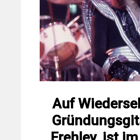
Auf Wiederse
Gründungsgita
Frehley, ist i