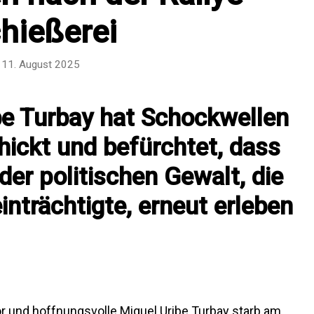
hießerei
11. August 2025
be Turbay hat Schockwellen
ickt und befürchtet, dass
der politischen Gewalt, die
inträchtigte, erneut erleben
r und hoffnungsvolle Miguel Uribe Turbay starb am