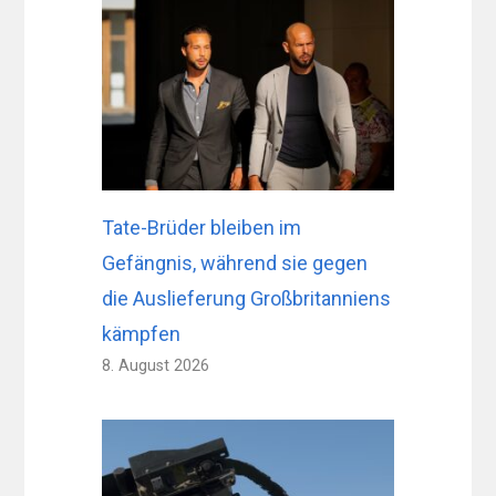
Tate-Brüder bleiben im
Gefängnis, während sie gegen
die Auslieferung Großbritanniens
kämpfen
8. August 2026