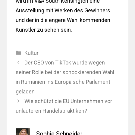
wird im V&A South Kensington eine
Ausstellung mit Werken des Gewinners
und der in die engere Wahl kommenden
Künstler zu sehen sein.
Kategorien
Kultur
Der CEO von TikTok wurde wegen
seiner Rolle bei der schockierenden Wahl
in Rumänien ins Europäische Parlament
geladen
Wie schützt die EU Unternehmen vor
unlauteren Handelspraktiken?
Sophie Schneider