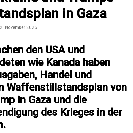
standsplan in Gaza
2. November 2025
schen den USA und
ündeten wie Kanada haben
usgaben, Handel und
n Waffenstillstandsplan von
ump in Gaza und die
digung des Krieges in der
n.