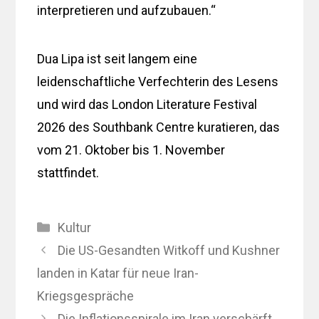
interpretieren und aufzubauen.“
Dua Lipa ist seit langem eine
leidenschaftliche Verfechterin des Lesens
und wird das London Literature Festival
2026 des Southbank Centre kuratieren, das
vom 21. Oktober bis 1. November
stattfindet.
Kategorien
Kultur
Die US-Gesandten Witkoff und Kushner
landen in Katar für neue Iran-
Kriegsgespräche
Die Inflationsspirale im Iran verschärft