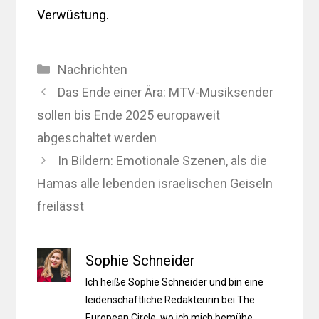
Verwüstung.
Kategorien
Nachrichten
Das Ende einer Ära: MTV-Musiksender
sollen bis Ende 2025 europaweit
abgeschaltet werden
In Bildern: Emotionale Szenen, als die
Hamas alle lebenden israelischen Geiseln
freilässt
Sophie Schneider
Ich heiße Sophie Schneider und bin eine
leidenschaftliche Redakteurin bei The
European Circle, wo ich mich bemühe,