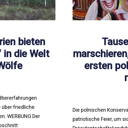
rien bieten
Tause
 in die Welt
marschieren
Wölfe
ersten po
dtiererfahrungen
über friedliche
Die polnischen Konservat
ren. WERBUNG Der
patriotische Feier, um si
bschnitt