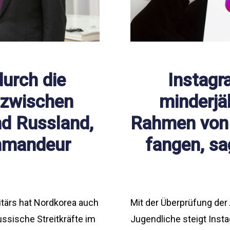
durch die
Instagr
zwischen
minderjä
nd Russland,
Rahmen von 
mmandeur
fangen, sa
tärs hat Nordkorea auch
Mit der Überprüfung der
ssische Streitkräfte im
Jugendliche steigt Insta