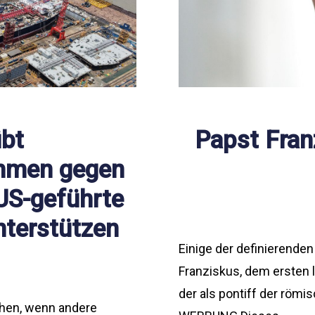
übt
Papst Fran
hmen gegen
 US-geführte
nterstützen
Einige der definierende
Franziskus, dem ersten 
der als pontiff der römis
chen, wenn andere