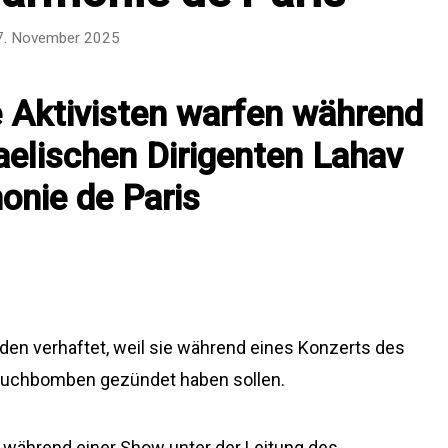
7. November 2025
e Aktivisten warfen während
aelischen Dirigenten Lahav
monie de Paris
rden verhaftet, weil sie während eines Konzerts des
 Rauchbomben gezündet haben sollen.
während einer Show unter der Leitung des