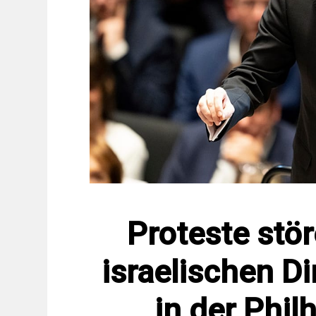
Proteste stö
israelischen D
in der Phil