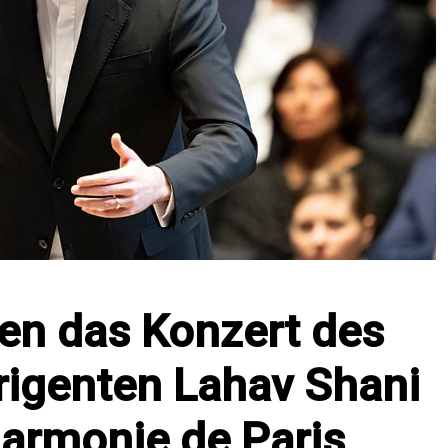
ren das Konzert des
irigenten Lahav Shani
harmonie de Paris