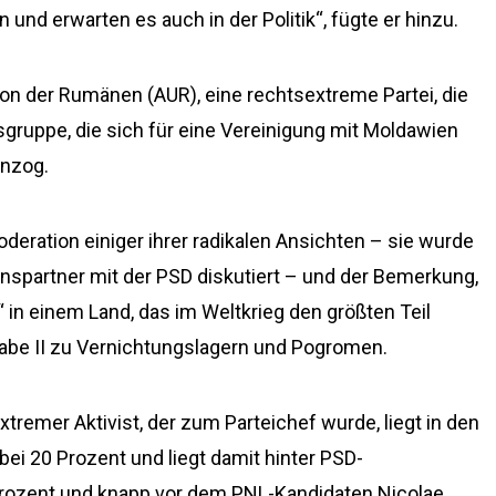
nd erwarten es auch in der Politik“, fügte er hinzu.
Union der Rumänen (AUR), eine rechtsextreme Partei, die
sgruppe, die sich für eine Vereinigung mit Moldawien
inzog.
eration einiger ihrer radikalen Ansichten – sie wurde
onspartner mit der PSD diskutiert – und der Bemerkung,
 in einem Land, das im Weltkrieg den größten Teil
habe II zu Vernichtungslagern und Pogromen.
tremer Aktivist, der zum Parteichef wurde, liegt in den
ei 20 Prozent und liegt damit hinter PSD-
Prozent und knapp vor dem PNL-Kandidaten Nicolae