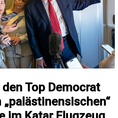
 den Top Democrat
 „palästinensischen“
e im Katar Flugzeug