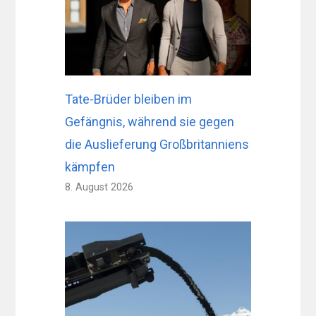
Tate-Brüder bleiben im
Gefängnis, während sie gegen
die Auslieferung Großbritanniens
kämpfen
8. August 2026