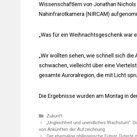
Wissenschaftlern von Jonathan Nichols v
Nahinfrarotkamera (NIRCAM) aufgeno
„Was für ein Weihnachtsgeschenk war e
„Wir wollten sehen, wie schnell sich die
schwachen, vielleicht über eine Viertel
gesamte Auroralregion, die mit Licht sp
Die Ergebnisse wurden am Montag in der
Kategorien
Zukunft
„Ungleichheit und unendliches Wachstum“: Di
von Ankünften der Aufzeichnung
Der ehemalige philippinische Führer Dutert