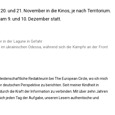
0. und 21. November in die Kinos, je nach Territorium.
 am 9. und 10. Dezember statt.
r in der Lagune in Gefahr
 im ukrainischen Odessa, während sich die Kämpfe an der Front
 leidenschaftliche Redakteurin bei The European Circle, wo ich mich
 deutschen Perspektive zu berichten. Seit meiner Kindheit in
rch die Kraft der Information zu verbinden. Mit über zehn Jahren
ich jeden Tag der Aufgabe, unseren Lesern authentische und