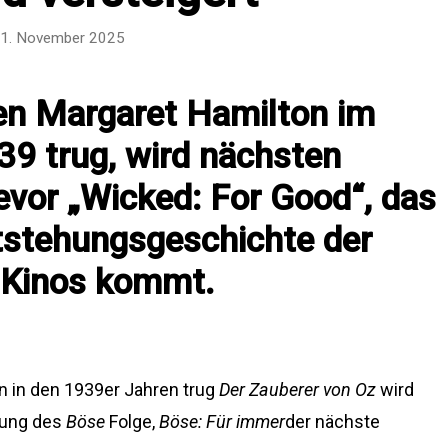
1. November 2025
den Margaret Hamilton im
39 trug, wird nächsten
evor „Wicked: For Good“, das
ntstehungsgeschichte der
e Kinos kommt.
n in den 1939er Jahren trug
Der Zauberer von Oz
wird
chung des
Böse
Folge,
Böse: Für immer
der nächste