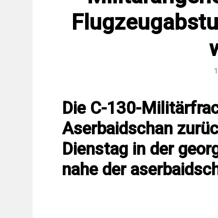
Flugzeugabstur
1
Die C-130-Militärfr
Aserbaidschan zurück
Dienstag in der geo
nahe der aserbaidsc