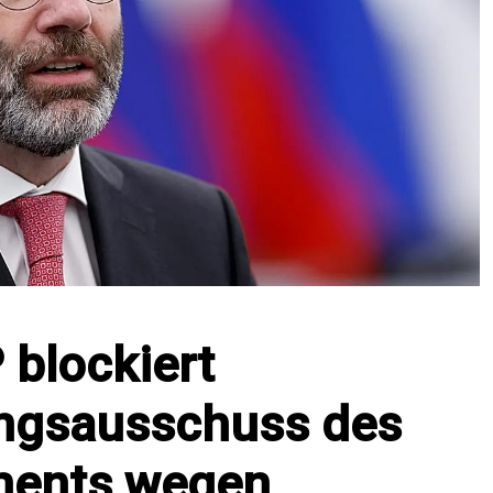
 blockiert
ngsausschuss des
ments wegen