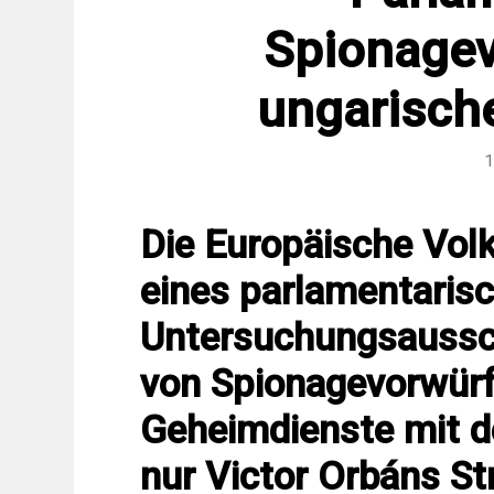
Spionagev
ungarisch
1
Die Europäische Volk
eines parlamentaris
Untersuchungsaussc
von Spionagevorwürf
Geheimdienste mit d
nur Victor Orbáns St