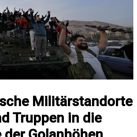
rische Militärstandorte
d Truppen in die
e der Golanhöhen