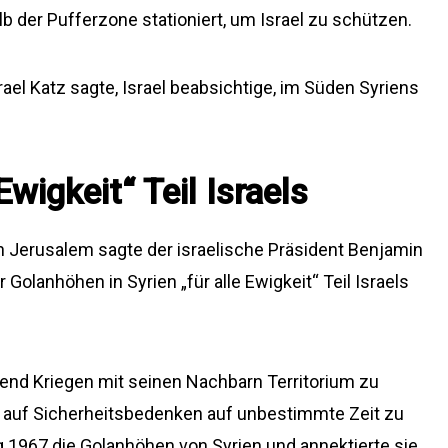
lb der Pufferzone stationiert, um Israel zu schützen.
rael Katz sagte, Israel beabsichtige, im Süden Syriens
wigkeit“ Teil Israels
 Jerusalem sagte der israelische Präsident Benjamin
Golanhöhen in Syrien „für alle Ewigkeit“ Teil Israels
ährend Kriegen mit seinen Nachbarn Territorium zu
auf Sicherheitsbedenken auf unbestimmte Zeit zu
g 1967 die Golanhöhen von Syrien und annektierte sie