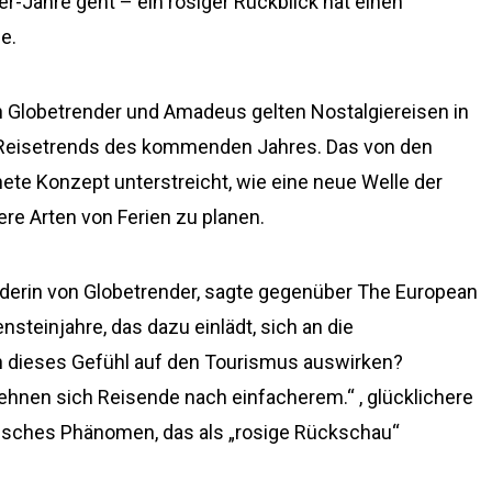
er-Jahre geht – ein rosiger Rückblick hat einen
e.
n Globetrender und Amadeus gelten Nostalgiereisen in
en Reisetrends des kommenden Jahres. Das von den
ete Konzept unterstreicht, wie eine neue Welle der
ere Arten von Ferien zu planen.
derin von Globetrender, sagte gegenüber The European
ensteinjahre, das dazu einlädt, sich an die
ch dieses Gefühl auf den Tourismus auswirken?
hnen sich Reisende nach einfacherem.“ , glücklichere
gisches Phänomen, das als „rosige Rückschau“