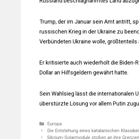
Russland beschlagnahmtes Land abzuge
Trump, der im Januar sein Amt antritt, s
russischen Krieg in der Ukraine zu beend
Verbündeten Ukraine wolle, größtenteils 
Er kritisierte auch wiederholt die Biden
Dollar an Hilfsgeldern gewährt hatte.
Sein Wahlsieg lässt die internationalen 
überstürzte Lösung vor allem Putin zu
Kategorien
Europa
Die Entstehung eines katalanischen Klassiker
Silizium-Solarmodule stoßen an ihre Grenzen