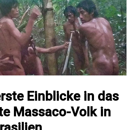
rste Einblicke in das
te Massaco-Volk in
rasilien