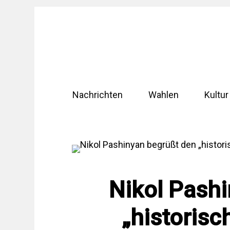
Zum
Inhalt
springen
Nachrichten
Wahlen
Kultur
Nikol Pash
„historisc