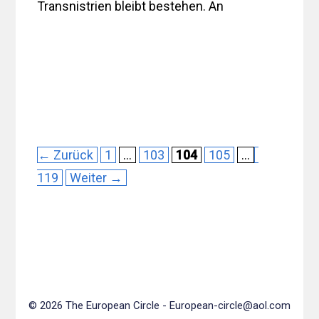
Transnistrien bleibt bestehen. An
Seite
Seite
Seite
Seite
Seite
←
Zurück
1
…
103
104
105
…
119
Weiter
→
© 2026 The European Circle -
European-circle@aol.com