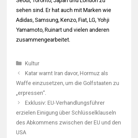
Seoul, Toronto, Japan und London zu
sehen sind. Er hat auch mit Marken wie
Adidas, Samsung, Kenzo, Fiat, LG, Yohji
Yamamoto, Ruinart und vielen anderen
zusammengearbeitet.
Kategorien
Kultur
Katar warnt Iran davor, Hormuz als
Waffe einzusetzen, um die Golfstaaten zu
„erpressen“.
Exklusiv: EU-Verhandlungsführer
erzielen Einigung über Schlüsselklauseln
des Abkommens zwischen der EU und den
USA