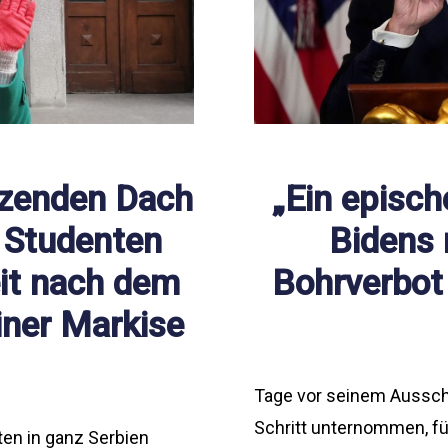
rzenden Dach
„Ein episch
e Studenten
Bidens 
eit nach dem
Bohrverbot
iner Markise
Tage vor seinem Aussch
Schritt unternommen, f
ten in ganz Serbien