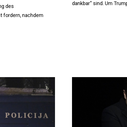
dankbar“ sind. Um Trump
ng des
it fordern, nachdem