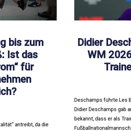
g bis zum
Didier Desc
: Ist das
WM 2026 
rom“ für
Train
nehmen
ich?
Deschamps führte Les 
Didier Deschamps gab a
bekannt, dass er als Tra
lität“ antreibt, da die
Fußballnationalmannsch